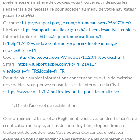
préférences en matière de cookies, vous trouverez ci-dessous les
liens vers l’aide nécessaire pour accéder au menu de votre navigateur
prévu à cet effet :
Chrome :
https://support.google.com/chrome/answer/95647?hl=fr
Firefox :
https://support.mozilla.org/fr/kb/activer-desactiver-cookies
Internet Explorer :
https://support.microsoft.com/fr-
fr/help/17442/windows-internet-explorer-delete- manage-
cookies#ie=ie-11
Opera :
http://help.opera.com/Windows/10.20/fr/cookies.html
Safari :
https://support.apple.com/kb/PH21411?
viewlocale=fr_FR&locale=fr_FR
Pour de plus amples informations concernant les outils de maîtrise
des cookies, vous pouvez consulter le site internet de la CNIL
:
https://www.cnil.fr/fr/cookies-les-outils-pour-les-maitriser
.
Droit d’accès et de rectification
Conformément à la loi et au Règlement, vous avez un droit d’accès, de
rectification ainsi que, en cas de motif légitime, d’opposition au
traitement de vos données. Vous pouvez exercer ces droits, par
exemple en nous demandant de les rectifier, de les compléter ou de